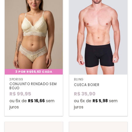
3 POR R$66,63 CADA
3POR199
BLING
CONJUNTO RENDADO SEM
CUECA BOXER
BOJO
R$
99,95
R$
35,90
ou 6x de
R$
16,66
sem
ou 6x de
R$
5,98
sem
juros
juros