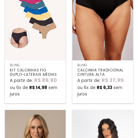
BLING
BLING
KIT CALCINHAS FIO
CALCINHA TRADICIONAL
DUPLO-LATERAIS MÉDIAS
CINTURA ALTA
R$
89,90
R$
37,95
A partir de:
A partir de:
ou 6x de
R$
14,98
sem
ou 6x de
R$
6,33
sem
juros
juros