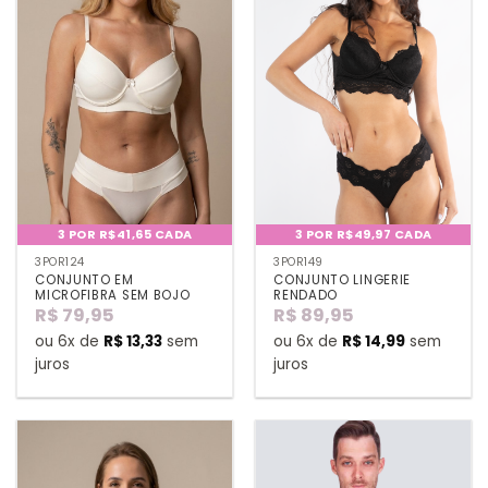
3 POR R$41,65 CADA
3 POR R$49,97 CADA
3POR124
3POR149
CONJUNTO EM
CONJUNTO LINGERIE
MICROFIBRA SEM BOJO
RENDADO
R$
79,95
R$
89,95
ou 6x de
R$
13,33
sem
ou 6x de
R$
14,99
sem
juros
juros