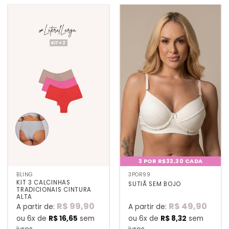
3 POR R$33,30 CADA
BLING
3POR99
KIT 3 CALCINHAS
SUTIÃ SEM BOJO
TRADICIONAIS CINTURA
ALTA
R$
99,90
R$
49,90
A partir de:
A partir de:
ou 6x de
R$
16,65
sem
ou 6x de
R$
8,32
sem