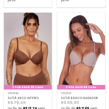
juros
juros
3 POR R$48,65 CADA
3 POR R$39,98 CADA
3POR145
3POR119
SUTIÃ ARCO INTEIRO
SUTIÃ BÁSICO NADADOR
R$
79,45
R$
69,90
ou 6x de
R$
13,24
sem
ou 6x de
R$
11,65
sem