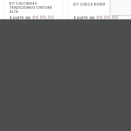
KIT CALCINHAS
KIT CUECA BOXER
TRADICIONAIS CINTURA
ALTA
R$
99,90
R$
99,90
A partir de:
A partir de:
ou 6x de
R$
16,65
sem
ou 6x de
R$
16,65
sem
juros
juros