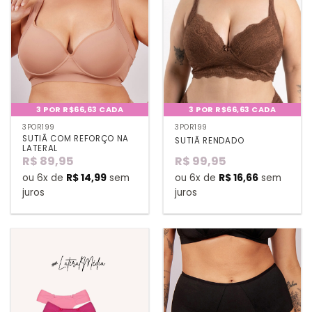
3 POR R$66,63 CADA
3 POR R$66,63 CADA
3POR199
3POR199
SUTIÃ COM REFORÇO NA
SUTIÃ RENDADO
LATERAL
R$
89,95
R$
99,95
ou 6x de
R$
14,99
sem
ou 6x de
R$
16,66
sem
juros
juros