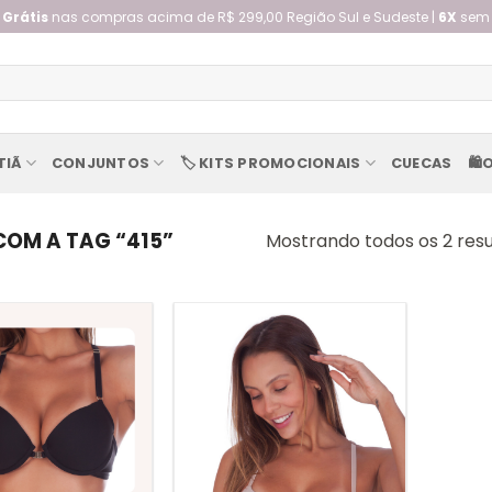
 Grátis
nas compras acima de R$ 299,00 Região Sul e Sudeste |
6X
sem 
TIÃ
CONJUNTOS
🏷️ KITS PROMOCIONAIS
CUECAS
🛍️
OM A TAG “415”
Mostrando todos os 2 res