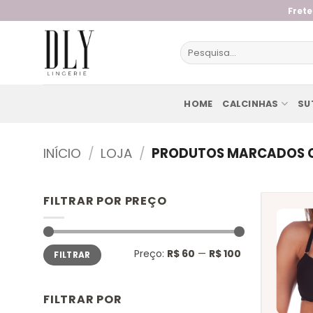
Skip
Frete
to
content
Pesquisar
por:
HOME
CALCINHAS
SU
INÍCIO
/
LOJA
/
PRODUTOS MARCADOS C
FILTRAR POR PREÇO
Preço
Preço
Preço:
R$ 60
—
R$ 100
FILTRAR
mínimo
máximo
FILTRAR POR