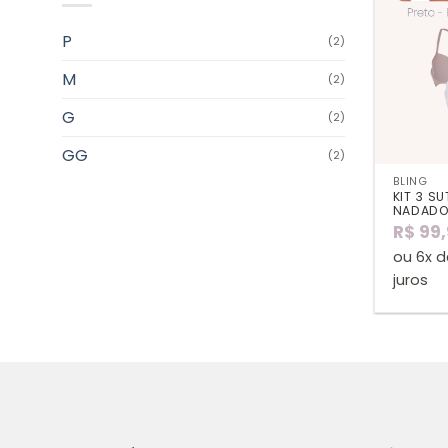
P
(2)
M
(2)
G
(2)
GG
(2)
BLING
KIT 3 S
NADAD
R$
99,
ou 6x 
juros