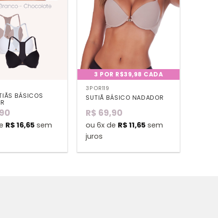
3 POR R$39,98 CADA
3POR119
UTIÃS BÁSICOS
SUTIÃ BÁSICO NADADOR
OR
90
R$
69,90
de
R$
16,65
sem
ou 6x de
R$
11,65
sem
juros