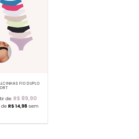
ALCINHAS FIO DUPLO
ORT
R$
89,90
tir de:
x de
R$
14,98
sem