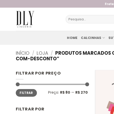
Skip
Frete
to
content
Pesquisar
por:
HOME
CALCINHAS
SU
INÍCIO
/
LOJA
/
PRODUTOS MARCADOS C
COM-DESCONTO”
FILTRAR POR PREÇO
Preço
Preço
Preço:
R$ 80
—
R$ 270
FILTRAR
mínimo
máximo
FILTRAR POR