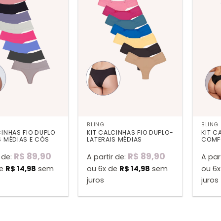
BLING
BLING
CINHAS FIO DUPLO
KIT CALCINHAS FIO DUPLO-
KIT C
S MÉDIAS E CÓS
LATERAIS MÉDIAS
COMF
R$
89,90
R$
89,90
 de:
A partir de:
A par
de
R$
14,98
sem
ou 6x de
R$
14,98
sem
ou 6
juros
juros