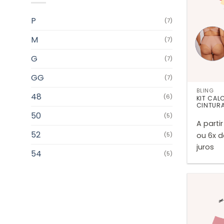
P
(7)
M
(7)
G
(7)
GG
(7)
BLING
48
(6)
KIT CAL
CINTURA
50
(5)
A partir
52
ou 6x 
(5)
juros
54
(5)