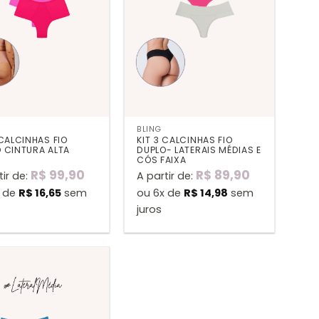
BLING
 CALCINHAS FIO
KIT 3 CALCINHAS FIO
 CINTURA ALTA
DUPLO- LATERAIS MÉDIAS E
CÓS FAIXA
R$
99,90
R$
89,90
tir de:
A partir de:
x de
R$
16,65
sem
ou 6x de
R$
14,98
sem
juros