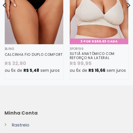
3 POR R$66,63 CADA
BLING
3POR199
SUTIÃ ANATÔMICO COM
CALCINHA FIO DUPLO COMFORT
REFORÇO NA LATERAL
R$
32,90
R$
99,95
ou 6x de
R$
5,48
sem juros
ou 6x de
R$
16,66
sem juros
Minha Conta
Rastreio