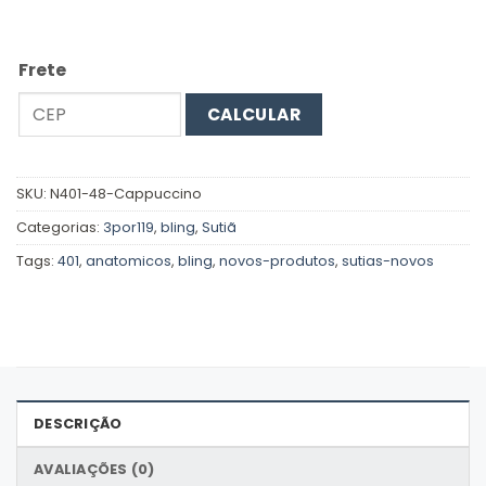
Frete
CALCULAR
SKU:
N401-48-Cappuccino
Categorias:
3por119
,
bling
,
Sutiã
Tags:
401
,
anatomicos
,
bling
,
novos-produtos
,
sutias-novos
DESCRIÇÃO
AVALIAÇÕES (0)