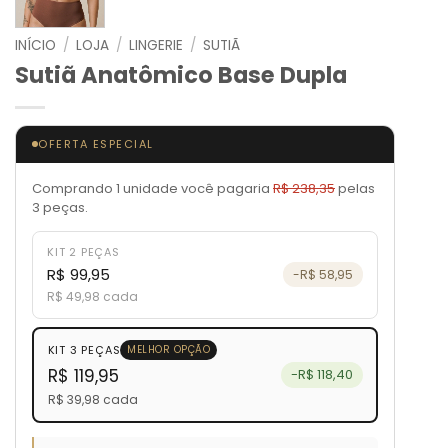
INÍCIO
/
LOJA
/
LINGERIE
/
SUTIÃ
Sutiã Anatômico Base Dupla
OFERTA ESPECIAL
Comprando 1 unidade você pagaria
R$ 238,35
pelas
3 peças.
KIT 2 PEÇAS
R$ 99,95
-R$ 58,95
R$ 49,98 cada
KIT 3 PEÇAS
MELHOR OPÇÃO
R$ 119,95
-R$ 118,40
R$ 39,98 cada