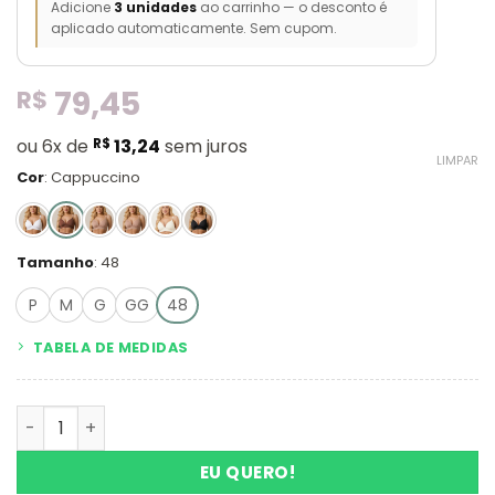
Adicione
3 unidades
ao carrinho — o desconto é
aplicado automaticamente. Sem cupom.
79,45
R$
ou 6x de
R$
13,24
sem juros
LIMPAR
Cor
:
Cappuccino
Tamanho
:
48
P
M
G
GG
48
TABELA DE MEDIDAS
Sutiã Anatômico Base Dupla quantidade
EU QUERO!