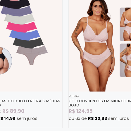
BLING
HAS FIO DUPLO LATERAIS MÉDIAS
KIT 3 CONJUNTOS EM MICROFIB
A
BOJO
R$
89,90
R$
124,95
e:
R$
14,98
sem juros
ou 6x de
R$
20,83
sem juros