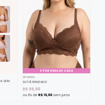
3 POR R$66,63 CADA
3POR199
RA SEM
SUTIÃ RENDADO
R$
99,95
ou 6x de
R$
16,66
sem juros