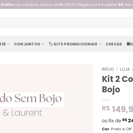
 Grátis
nas compras acima de R$ 299,00 Região Sul e Sudeste |
6X
sem 
TIÃ
CONJUNTOS
🏷️ KITS PROMOCIONAIS
CUECAS
🛍️
INÍCIO
/
LOJA
Kit 2 
Bojo
149,
R$
ou 6x de
R$
2
Cor
:
Preto e Off