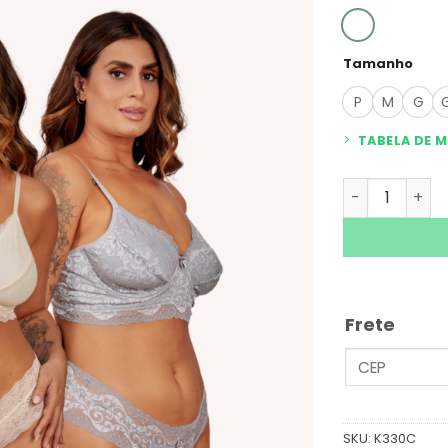
Tamanho
P
M
G
TABELA DE 
Kit 2 Conjun
Frete
SKU:
K330C