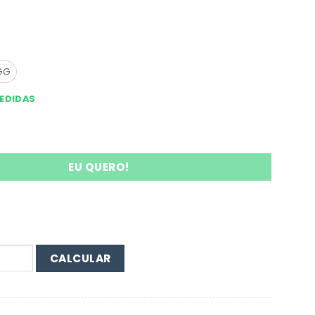
GG
MEDIDAS
tos Rendados Sem Bojo quantidade
EU QUERO!
CALCULAR