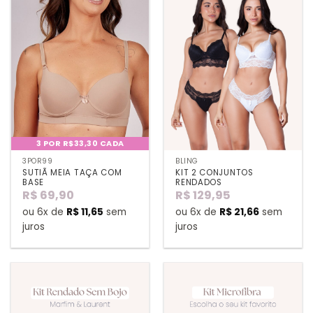
3 POR R$33,30 CADA
3POR99
BLING
SUTIÃ MEIA TAÇA COM
KIT 2 CONJUNTOS
BASE
RENDADOS
R$
69,90
R$
129,95
ou 6x de
R$
11,65
sem
ou 6x de
R$
21,66
sem
juros
juros