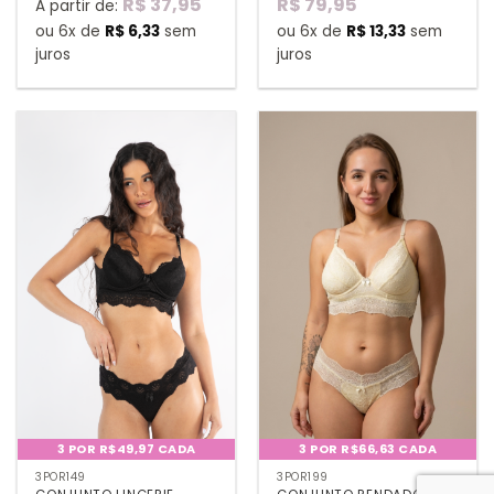
R$
37,95
R$
79,95
A partir de:
ou 6x de
R$
6,33
sem
ou 6x de
R$
13,33
sem
juros
juros
3 POR R$49,97 CADA
3 POR R$66,63 CADA
3POR149
3POR199