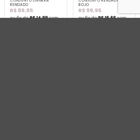
CONJUNTO LINGERIE
CONJUNTO RENDADO SEM
RENDADO
BOJO
R$
89,95
R$
99,95
ou 6x de
R$
14,99
sem
ou 6x de
R$
16,66
sem
juros
juros