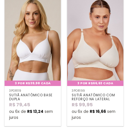
3 POR R$39,98 CADA
3 POR R$66,63 CADA
3POR119
3POR199
SUTIÃ ANATÔMICO BASE
SUTIÃ ANATÔMICO COM
DUPLA
REFORÇO NA LATERAL
R$
79,45
R$
99,95
ou 6x de
R$
13,24
sem
ou 6x de
R$
16,66
sem
juros
juros