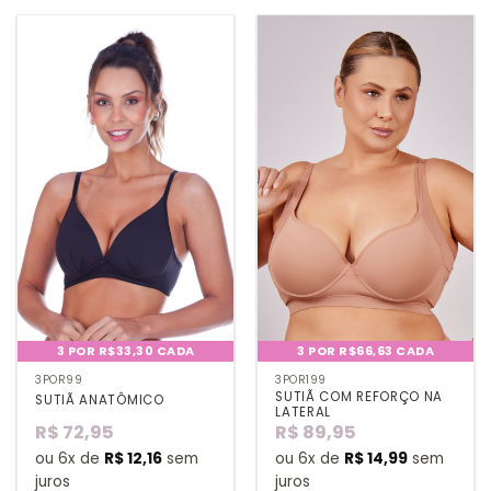
3 POR R$33,30 CADA
3 POR R$66,63 CADA
3POR99
3POR199
SUTIÃ COM REFORÇO NA
SUTIÃ ANATÔMICO
LATERAL
R$
72,95
R$
89,95
ou 6x de
R$
12,16
sem
ou 6x de
R$
14,99
sem
juros
juros