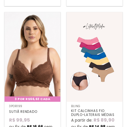
3 POR R$66,63 CADA
3POR199
BLING
KIT CALCINHAS FIO
SUTIÃ RENDADO
DUPLO-LATERAIS MÉDIAS
R$
99,95
R$
89,90
A partir de:
ou 6x de
R$
16,66
sem
ou 6x de
R$
14,98
sem